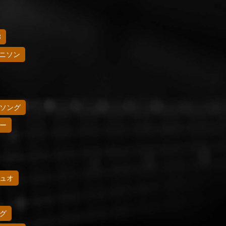
8
ニソン
ソング
ー
ュオ
グ