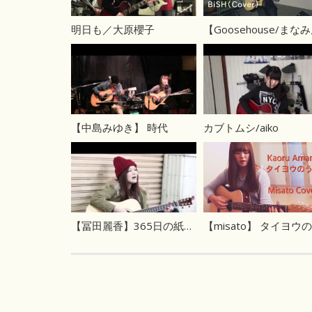
明日も／大原櫻子
【中島みゆき】 時代
カブトムシ/aiko
【冨田麗香】365日の紙飛行機 AKB48カバー ストリート弾き語り