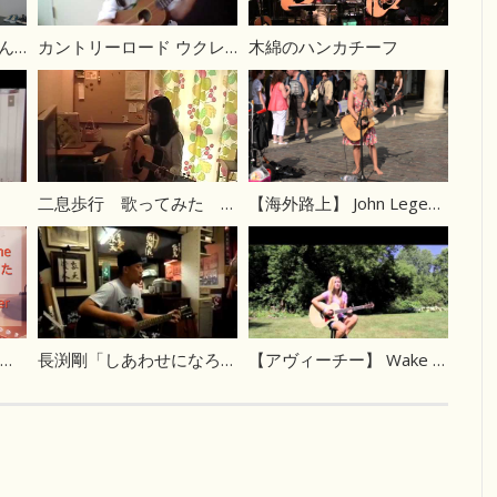
【Goosehouse/まなみん】オーケストラ BiSH（Cover）
カントリーロード ウクレレ弾き語り
木綿のハンカチーフ
二息歩行 歌ってみた (小６)
【海外路上】 John Legend – All Of Me カバー
【misato】 タイヨウのうた カバー
長渕剛「しあわせになろうよ」
【アヴィーチー】 Wake Me Up – Avicii