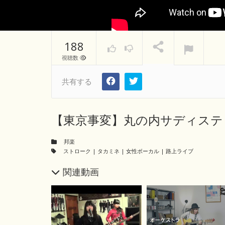
188
視聴数
共有する
【東京事変】丸の内サディステ
邦楽
ストローク
|
タカミネ
|
女性ボーカル
|
路上ライブ
関連動画