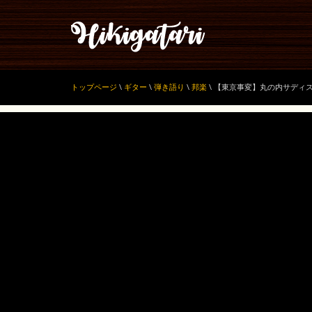
トップページ
\
ギター
\
弾き語り
\
邦楽
\
【東京事変】丸の内サディ