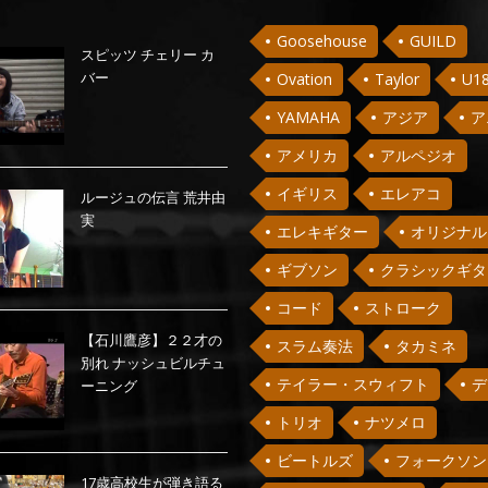
Goosehouse
GUILD
スピッツ チェリー カ
バー
Ovation
Taylor
U1
YAMAHA
アジア
ア
アメリカ
アルペジオ
イギリス
エレアコ
ルージュの伝言 荒井由
実
エレキギター
オリジナル
ギブソン
クラシックギタ
コード
ストローク
【石川鷹彦】２２才の
スラム奏法
タカミネ
別れ ナッシュビルチュ
テイラー・スウィフト
デ
ーニング
トリオ
ナツメロ
ビートルズ
フォークソン
17歳高校生が弾き語る