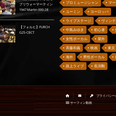
プロミュージシャン
マー
プリウォーマーティン
1947 Martin 000-28
ユーミン
ヨーロッパ
ライブステージ
ヴィンテ
【フォルヒ】FURCH
中島みゆき
初心者
G25-CBCT
女性ボーカル
屋外
斉藤和義
映画
東京
海外
男性ボーカル
路上ライブ
長渕剛
プライバシー
サーフィン動画