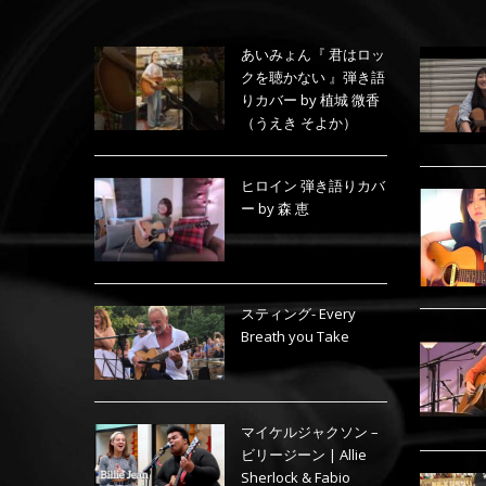
あいみょん『 君はロッ
クを聴かない 』弾き語
りカバー by 植城 微香
（うえき そよか）
ヒロイン 弾き語りカバ
ー by 森 恵
スティング- Every
Breath you Take
マイケルジャクソン –
ビリージーン | Allie
Sherlock & Fabio