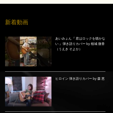
新着動画
あいみょん『 君はロックを聴かな
い 』弾き語りカバー by 植城 微香
（うえき そよか）
ヒロイン 弾き語りカバー by 森 恵