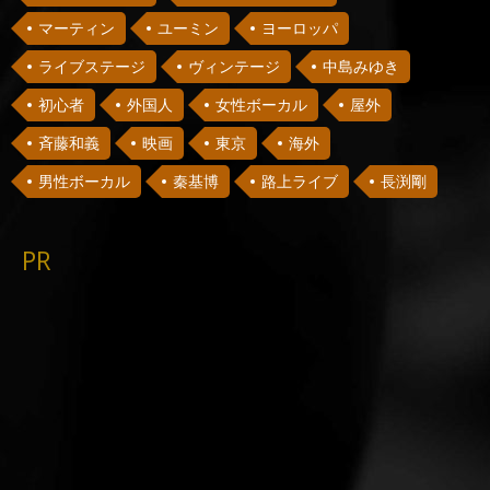
マーティン
ユーミン
ヨーロッパ
ライブステージ
ヴィンテージ
中島みゆき
初心者
外国人
女性ボーカル
屋外
斉藤和義
映画
東京
海外
男性ボーカル
秦基博
路上ライブ
長渕剛
PR