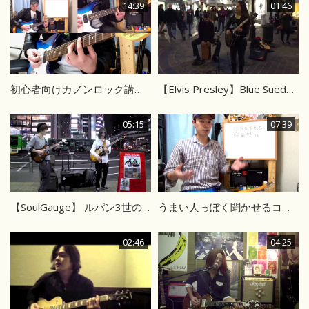
14:39
01:46
初心者向けカノンロック講座 1/2 イントロ～リフ
【Elvis Presley】Blue Suede Shoesカバー 海外ストリート弾き語り
05:15
07:39
【SoulGauge】 ルパン3世のテーマ 【ストリートライブ】
うまい人っぽく聞かせるコツ 笑顔で弾こう！
02:46
04:25