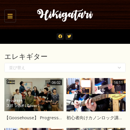
Toggle navigation
エレキギター
並び替え
06:02
16:11
【Goosehouse】 Progress／スガ シカオ（Cover）
初心者向けカノンロック講座 2/2 メロディ～テーマ