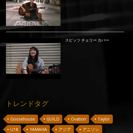
スピッツ チェリー カバー
トレンドタグ
Goosehouse
GUILD
Ovation
Taylor
U18
YAMAHA
アジア
アニソン