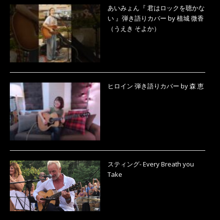
あいみょん『 君はロックを聴かな
い 』弾き語りカバー by 植城 微香
（うえき そよか）
ヒロイン 弾き語りカバー by 森 恵
スティング- Every Breath you
Take