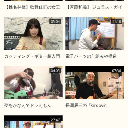
【椎名林檎】歌舞伎町の女王
【斉藤和義】 ジュラス・ガイ
05:04
11:18
カッティング・ギター超入門
電子パーツの仕組みや構造
04:03
07:36
夢をかなえてドラえもん
長洲辰三の「Groovin’」
27:47