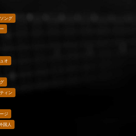
ソング
ー
ュオ
グ
ティン
ージ
外国人