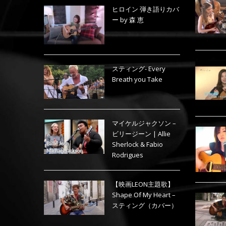
ヒロイン 弾き語りカバ
ー by 森 恵
スティング- Every
Breath you Take
マイケルジャクソン –
ビリージーン | Allie
Sherlock & Fabio
Rodrigues
【映画LEON主題歌】
Shape Of My Heart –
スティング（カバー）