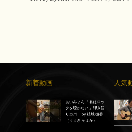
新着動画
人気
あいみょん『 君はロッ
クを聴かない 』弾き語
りカバー by 植城 微香
（うえき そよか）