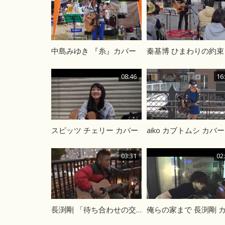
中島みゆき 『糸』カバー
08:46
16
スピッツ チェリー カバー
aiko カブトムシ カバー
03:31
02
長渕剛 「待ち合わせの交差点」カバー 路上ライブ