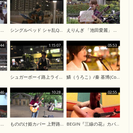
秦基博 ひまわりの約束 カバー
シングルベッド シャ乱Q カバー
えりんぎ 「池田愛麗」 路上ライブ
:44
1:15:07
05:53
シュガーボーイ路上ライブ@長町駅前
鱗（うろこ）/秦 基博(Cover)
:46
10:28
02:55
俺らの家まで 長渕剛 カバー 路上ライブ
もののけ姫カバー 上野路上ライブ
BEGIN『三線の花』カバー