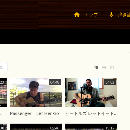
トップ
弾き
数
:23
04:48
04:03
Another Orion／藤井フミヤ
Passenger – Let Her Go
ビートルズ レットイットビー カバー
:30
05:46
15:17