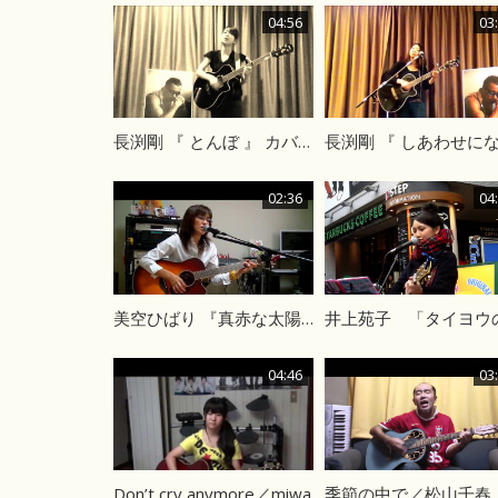
04:56
03
長渕剛 『 とんぼ 』 カバー
02:36
04
美空ひばり 『真赤な太陽』
04:46
03
Don’t cry anymore／miwa