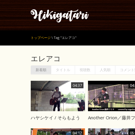
トップページ
\
Tag "エレアコ"
エレアコ
新着順
タイトル
視聴数
人気順
コメント
04:37
04
ハヤシケイ / そらもよう
04:12
05