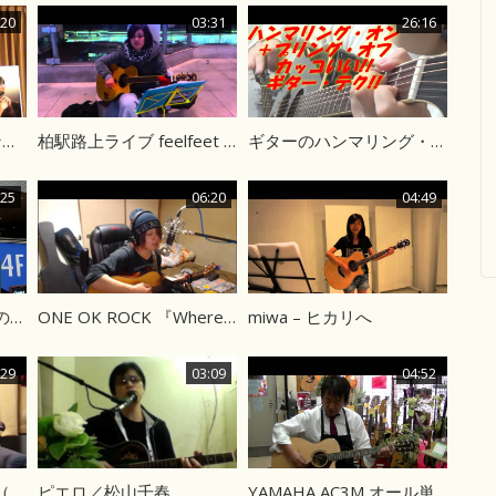
:20
03:31
26:16
長渕剛 『 しあわせになろうよ 』カバー
柏駅路上ライブ feelfeet kana
ギターのハンマリング・オン＋プリング・オフ
:25
06:20
04:49
井上苑子 「タイヨウのうた」
ONE OK ROCK 『Wherever you are』 cover
miwa – ヒカリへ
:29
03:09
04:52
季節の中で／松山千春（Cover）
ピエロ／松山千春
YAMAHA AC3M オール単板エレアコ