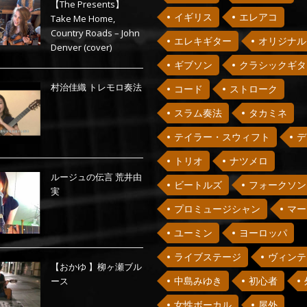
【The Presents】
イギリス
エレアコ
Take Me Home,
Country Roads – John
エレキギター
オリジナル
Denver (cover)
ギブソン
クラシックギタ
村治佳織 トレモロ奏法
コード
ストローク
スラム奏法
タカミネ
テイラー・スウィフト
デ
トリオ
ナツメロ
ルージュの伝言 荒井由
ビートルズ
フォークソン
実
プロミュージシャン
マー
ユーミン
ヨーロッパ
ライブステージ
ヴィンテ
【おかゆ 】柳ヶ瀬ブル
中島みゆき
初心者
ース
女性ボーカル
屋外