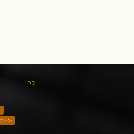
PR
8
ニソン