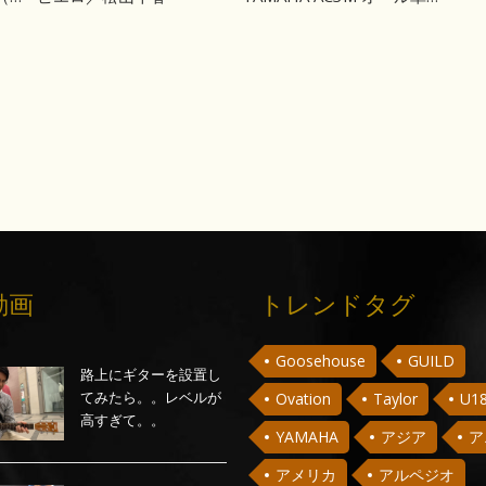
動画
トレンドタグ
Goosehouse
GUILD
路上にギターを設置し
てみたら。。レベルが
Ovation
Taylor
U1
高すぎて。。
YAMAHA
アジア
ア
アメリカ
アルペジオ