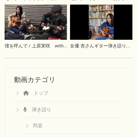
僕を呼んで / 上原実咲 with 宇津辰徳
女優 杏さんギター弾き語り「教訓１」カバー
動画カテゴリ
トップ
弾き語り
邦楽