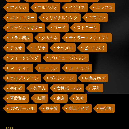
アメリカ
アルペジオ
イギリス
エレアコ
エレキギター
オリジナルソング
ギブソン
クラシックギター
コード
ストローク
スラム奏法
タカミネ
テイラー・スウィフト
デュオ
トリオ
ナツメロ
ビートルズ
フォークソング
プロミュージシャン
マーティン
ユーミン
ヨーロッパ
ライブステージ
ヴィンテージ
中島みゆき
初心者
外国人
女性ボーカル
屋外
斉藤和義
映画
東京
海外
男性ボーカル
秦基博
路上ライブ
長渕剛