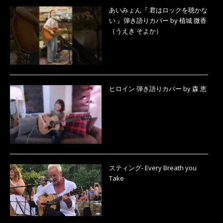
あいみょん『 君はロックを聴かな
い 』弾き語りカバー by 植城 微香
（うえき そよか）
ヒロイン 弾き語りカバー by 森 恵
スティング- Every Breath you
Take