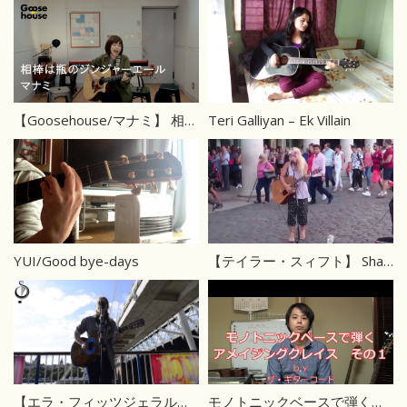
【Goosehouse/マナミ】 相棒は瓶のジンジャーエール
Teri Galliyan – Ek Villain
YUI/Good bye-days
【テイラー・スィフト】 Shake it off
【エラ・フィッツジェラルド】サマータイム
モノトニックベースで弾くアメイジング・グレイス1/2