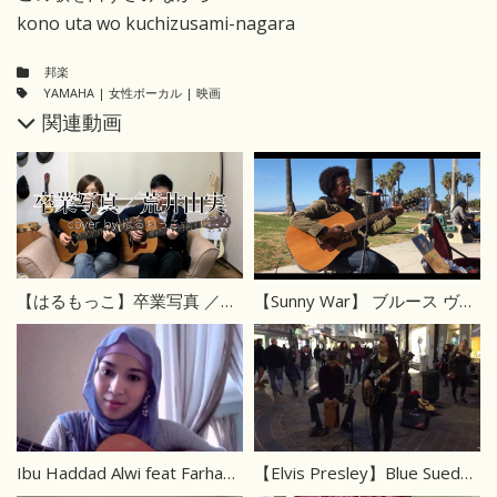
kono uta wo kuchizusami-nagara
邦楽
YAMAHA
|
女性ボーカル
|
映画
関連動画
【はるもっこ】卒業写真 ／荒井由実カバー
【Sunny War】 ブルース ヴェニスビーチ
Ibu Haddad Alwi feat Farhan カバー
【Elvis Presley】Blue Suede Shoesカバー 海外ストリート弾き語り