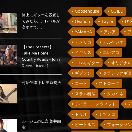
Goosehouse
GUILD
路上にギターを設置し
てみたら。。レベルが
Ovation
Taylor
U1
高すぎて。。
YAMAHA
アジア
ア
アメリカ
アルペジオ
【The Presents】
イギリス
エレアコ
Take Me Home,
Country Roads – John
エレキギター
オリジナル
Denver (cover)
ギブソン
クラシックギタ
村治佳織 トレモロ奏法
コード
ストローク
スラム奏法
タカミネ
テイラー・スウィフト
デ
トリオ
ナツメロ
ルージュの伝言 荒井由
ビートルズ
フォークソン
実