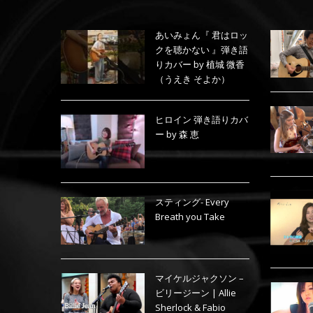
あいみょん『 君はロッ
クを聴かない 』弾き語
りカバー by 植城 微香
（うえき そよか）
ヒロイン 弾き語りカバ
ー by 森 恵
スティング- Every
Breath you Take
マイケルジャクソン –
ビリージーン | Allie
Sherlock & Fabio