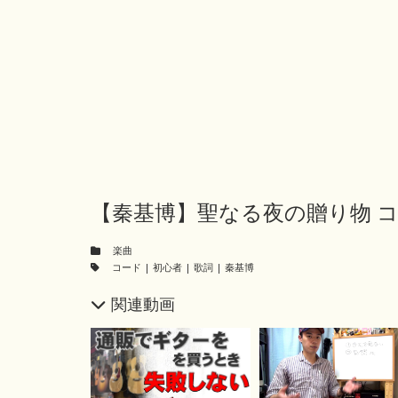
【秦基博】聖なる夜の贈り物 
楽曲
コード
|
初心者
|
歌詞
|
秦基博
関連動画