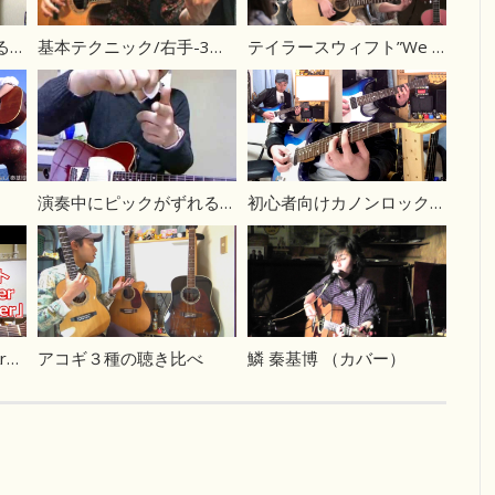
うまい人っぽく聞かせるコツ 笑顔で弾こう！
基本テクニック/右手-3フィンガー・パターン【ギター初心者講座】
テイラースウィフト”We Are Never Getting Back Together”
演奏中にピックがずれる時の対処法
初心者向けカノンロック講座 1/2 イントロ～リフ
テラスハウスの「We Are Never Ever Getting Back Together」の弾き方
アコギ３種の聴き比べ
鱗 秦基博 （カバー）