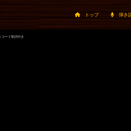
トップ
弾き
 コード歌詞付き