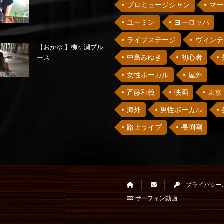
プロミュージシャン
マー
ユーミン
ヨーロッパ
ライブステージ
ヴィンテ
【おかゆ 】柳ヶ瀬ブル
中島みゆき
初心者
ース
女性ボーカル
屋外
斉藤和義
映画
東京
海外
男性ボーカル
路上ライブ
長渕剛
プライバシー
サーフィン動画