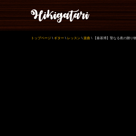
トップページ
\
ギター
\
レッスン
\
楽曲
\
【秦基博】聖なる夜の贈り物