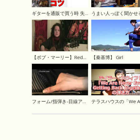
ギターを通販で買う時 失敗しないコツ
【ボブ・マーリー】Redemption Song – Bob Marley コード
【秦基博】 Girl
フォーム/指弾き-目線アングル【ギター初心者講座】