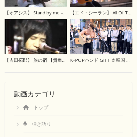
【オアシス】 Stand by me – Oasis
【エド・シーラン】 All Of The Stars – Ed Sheeran
【吉田拓郎】 旅の宿 【貴重映像】
K-POPバンド GIFT ＠韓国 ソウル路上ライブ
動画カテゴリ
トップ
弾き語り