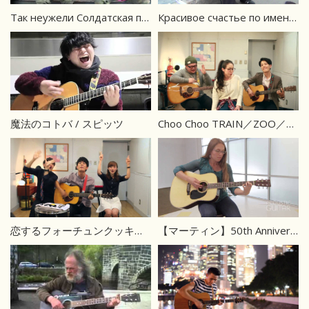
Так неужели Солдатская песня под гитару
Красивое счастье по имени Настя
魔法のコトバ / スピッツ
Choo Choo TRAIN／ZOO／EXILE（Cover）
恋するフォーチュンクッキー／AKB48（Cover）
【マーティン】50th Anniversay C.F. Martin D-35