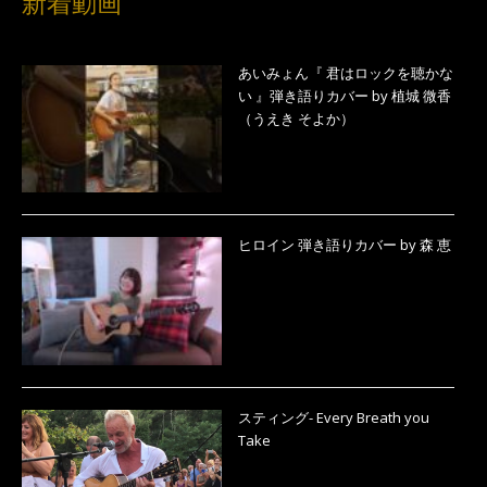
新着動画
あいみょん『 君はロックを聴かな
い 』弾き語りカバー by 植城 微香
（うえき そよか）
ヒロイン 弾き語りカバー by 森 恵
スティング- Every Breath you
Take