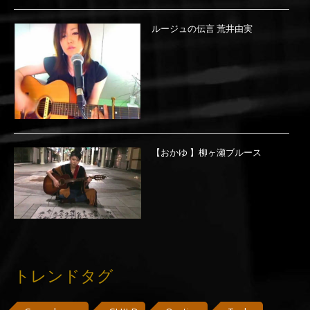
ルージュの伝言 荒井由実
【おかゆ 】柳ヶ瀬ブルース
トレンドタグ