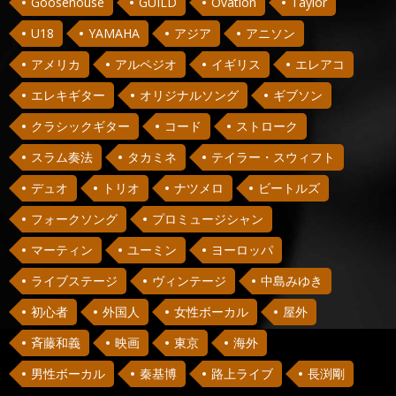
Goosehouse
GUILD
Ovation
Taylor
U18
YAMAHA
アジア
アニソン
アメリカ
アルペジオ
イギリス
エレアコ
エレキギター
オリジナルソング
ギブソン
クラシックギター
コード
ストローク
スラム奏法
タカミネ
テイラー・スウィフト
デュオ
トリオ
ナツメロ
ビートルズ
フォークソング
プロミュージシャン
マーティン
ユーミン
ヨーロッパ
ライブステージ
ヴィンテージ
中島みゆき
初心者
外国人
女性ボーカル
屋外
斉藤和義
映画
東京
海外
男性ボーカル
秦基博
路上ライブ
長渕剛