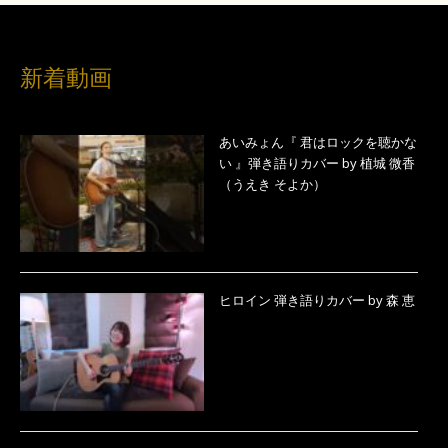
新着動画
あいみょん『 君はロックを聴かな
い 』弾き語りカバー by 植城 微香
（うえき そよか）
ヒロイン 弾き語りカバー by 森 恵