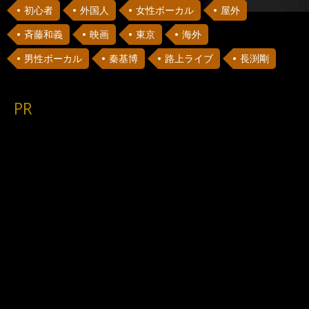
初心者
外国人
女性ボーカル
屋外
斉藤和義
映画
東京
海外
男性ボーカル
秦基博
路上ライブ
長渕剛
PR