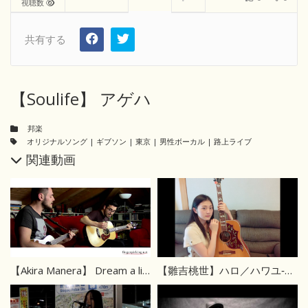
視聴数
共有する
【Soulife】 アゲハ
邦楽
オリジナルソング
|
ギブソン
|
東京
|
男性ボーカル
|
路上ライブ
関連動画
【Akira Manera】 Dream a little dream of me 【ウクレレ】
【雛吉桃世】ハロ／ハワユ‐ナノウ‐ カバー