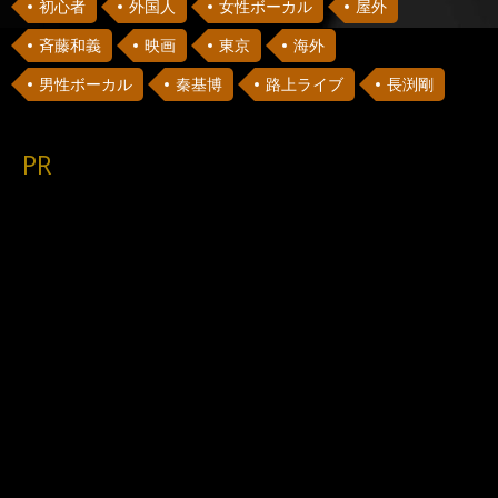
初心者
外国人
女性ボーカル
屋外
斉藤和義
映画
東京
海外
男性ボーカル
秦基博
路上ライブ
長渕剛
PR