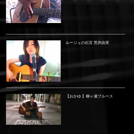
ルージュの伝言 荒井由実
【おかゆ 】柳ヶ瀬ブルース