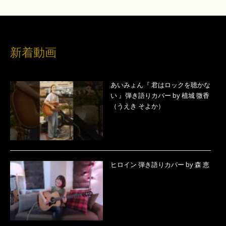
新着動画
あいみょん『 君はロックを聴かな
い 』弾き語りカバー by 植城 微香
（うえき そよか）
ヒロイン 弾き語りカバー by 森 恵