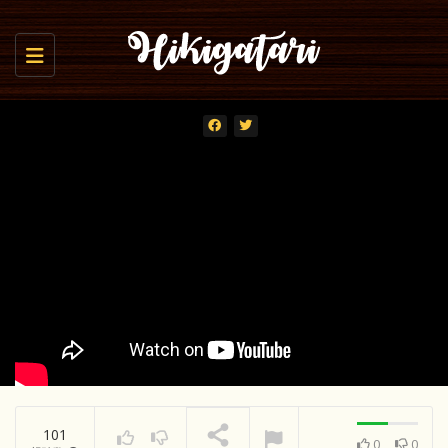
Toggle navigation
101
0
0