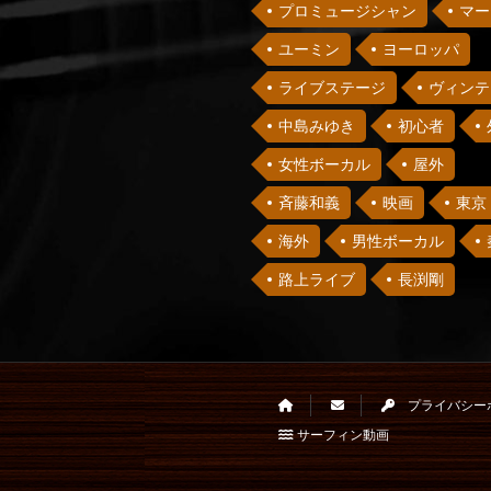
プロミュージシャン
マー
ユーミン
ヨーロッパ
ライブステージ
ヴィンテ
中島みゆき
初心者
女性ボーカル
屋外
斉藤和義
映画
東京
海外
男性ボーカル
路上ライブ
長渕剛
プライバシー
サーフィン動画