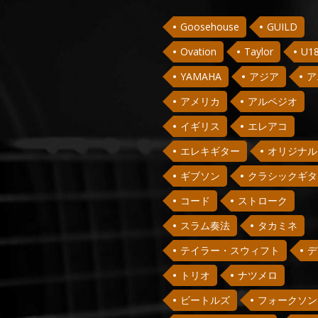
Goosehouse
GUILD
Ovation
Taylor
U1
YAMAHA
アジア
ア
アメリカ
アルペジオ
イギリス
エレアコ
エレキギター
オリジナル
ギブソン
クラシックギタ
コード
ストローク
スラム奏法
タカミネ
テイラー・スウィフト
デ
トリオ
ナツメロ
ビートルズ
フォークソン