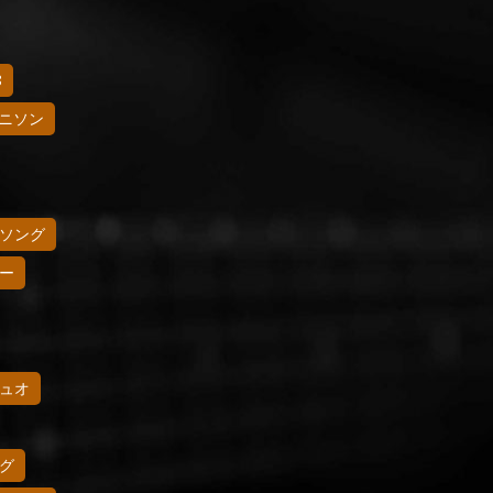
8
ニソン
ソング
ー
ュオ
グ