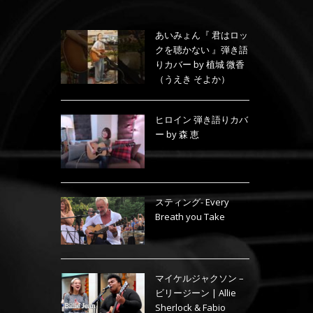
あいみょん『 君はロッ
クを聴かない 』弾き語
りカバー by 植城 微香
（うえき そよか）
ヒロイン 弾き語りカバ
ー by 森 恵
スティング- Every
Breath you Take
マイケルジャクソン –
ビリージーン | Allie
Sherlock & Fabio