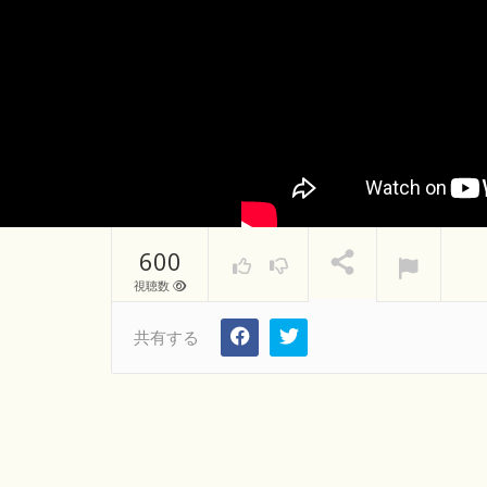
600
視聴数
共有する