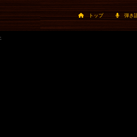
トップ
弾き
二