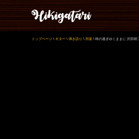
トップページ
\
ギター
\
弾き語り
\
邦楽
\
時の過ぎゆくままに 沢田研