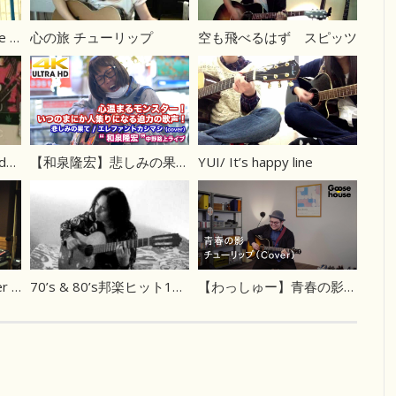
【Phil Edmonds】Come Together ビートルズ カバー
心の旅 チューリップ
空も飛べるはず スピッツ
【ボブ・マーリー】Redemption Song – Bob Marley コード
【和泉隆宏】悲しみの果て-エレファントカシマシ（cover） 中野路上ライブ
YUI/ It’s happy line
ずっと好きだった Cover 斉藤和義
70’s & 80’s邦楽ヒット18曲メドレー
【わっしゅー】青春の影／チューリップ