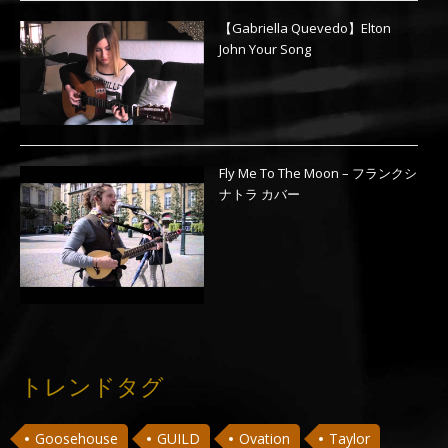
【Gabriella Quevedo】Elton
John Your Song
Fly Me To The Moon – フランクシ
ナトラ カバー
トレンドタグ
Goosehouse
GUILD
Ovation
Taylor