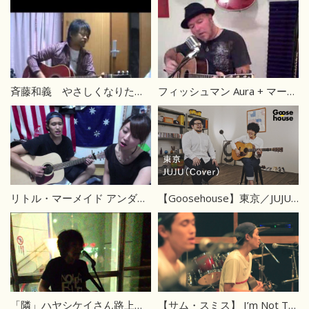
斉藤和義 やさしくなりたい（弾き語りコピー）
フィッシュマン Aura + マーティン
リトル・マーメイド アンダー・ザ・シー The Little Mermaid – Under The Sea
【Goosehouse】東京／JUJU（Cover）
「隣」ハヤシケイさん路上ライブ
【サム・スミス】 I’m Not The Only One