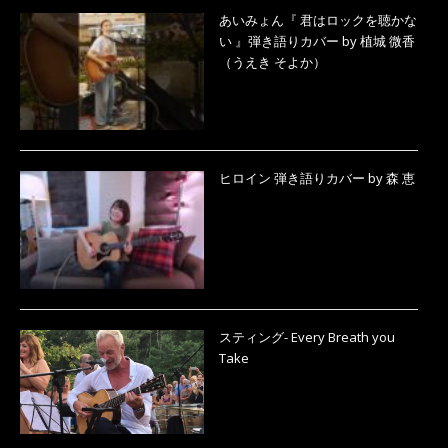
あいみょん『 君はロックを聴かな
い 』弾き語りカバー by 植城 微香
（うえき そよか）
ヒロイン 弾き語りカバー by 森 恵
スティング- Every Breath you
Take