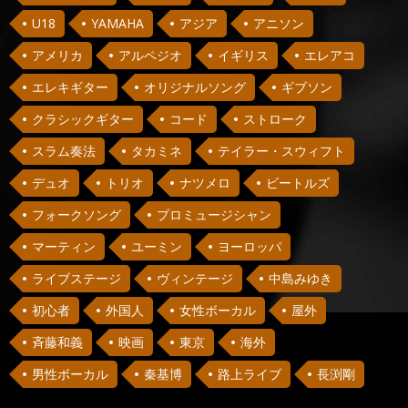
U18
YAMAHA
アジア
アニソン
アメリカ
アルペジオ
イギリス
エレアコ
エレキギター
オリジナルソング
ギブソン
クラシックギター
コード
ストローク
スラム奏法
タカミネ
テイラー・スウィフト
デュオ
トリオ
ナツメロ
ビートルズ
フォークソング
プロミュージシャン
マーティン
ユーミン
ヨーロッパ
ライブステージ
ヴィンテージ
中島みゆき
初心者
外国人
女性ボーカル
屋外
斉藤和義
映画
東京
海外
男性ボーカル
秦基博
路上ライブ
長渕剛