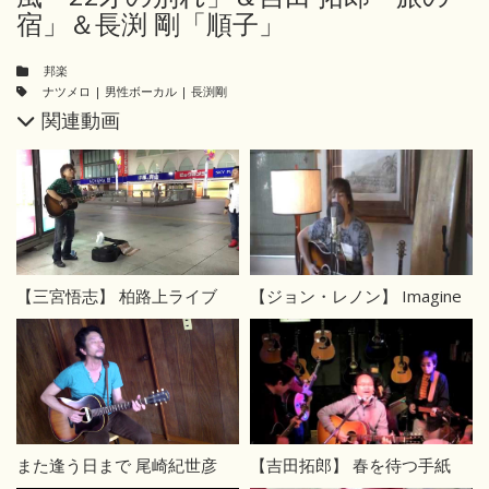
宿」＆長渕 剛「順子」
邦楽
ナツメロ
|
男性ボーカル
|
長渕剛
関連動画
【三宮悟志】 柏路上ライブ
【ジョン・レノン】 Imagine
また逢う日まで 尾崎紀世彦
【吉田拓郎】 春を待つ手紙