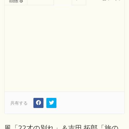
視聴数
共有する
風「22才の別れ」＆吉田 拓郎「旅の