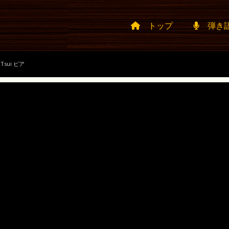
トップ
弾き
Tsui ピア