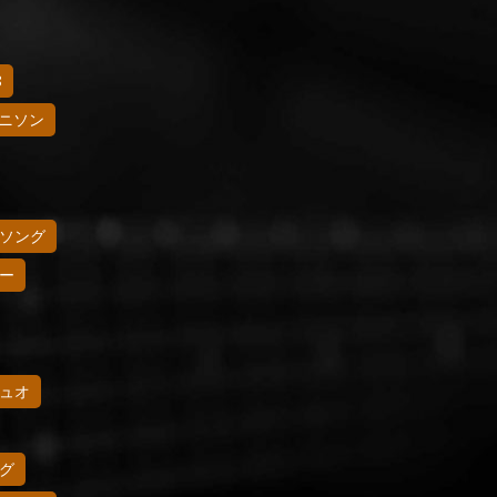
8
ニソン
ソング
ー
ュオ
グ