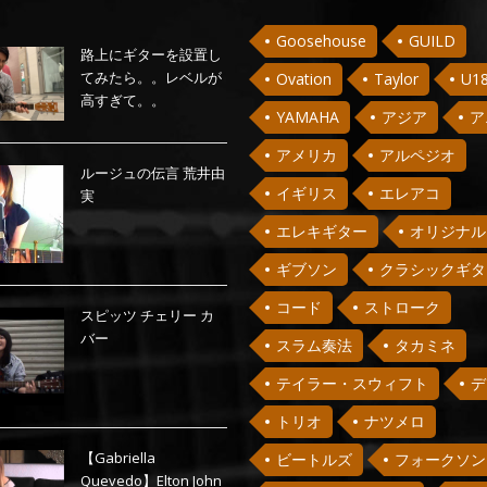
Goosehouse
GUILD
路上にギターを設置し
てみたら。。レベルが
Ovation
Taylor
U1
高すぎて。。
YAMAHA
アジア
ア
アメリカ
アルペジオ
ルージュの伝言 荒井由
イギリス
エレアコ
実
エレキギター
オリジナル
ギブソン
クラシックギタ
コード
ストローク
スピッツ チェリー カ
バー
スラム奏法
タカミネ
テイラー・スウィフト
デ
トリオ
ナツメロ
【Gabriella
ビートルズ
フォークソン
Quevedo】Elton John