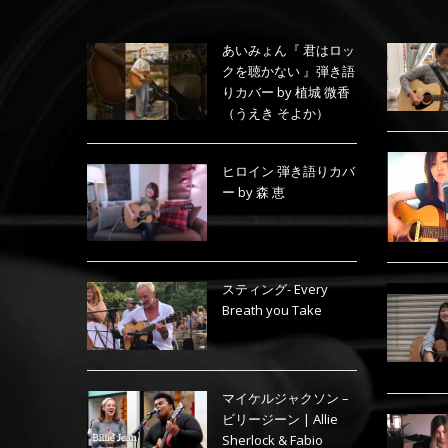
あいみょん『 君はロッ
クを聴かない 』弾き語
りカバー by 植城 微香
（うえき そよか）
ヒロイン 弾き語りカバ
ー by 森 恵
スティング- Every
Breath you Take
マイケルジャクソン –
ビリージーン | Allie
Sherlock & Fabio