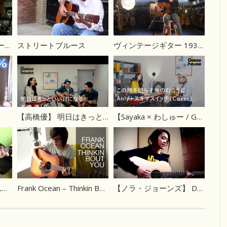
真夏の果実 サザンオールスターズ
ストリートブルース
ヴィンテージギター 1938 Martin D-18 by Molly Tuttle
【高橋優】 明日はきっといい日になる（Cover）
【Sayaka × わしゅー / Goosehouse】この闇を照らす光のむこうに／Anly＋スキマスイッチ（Cover）
【奥田民生】THE YELLOW MONKEY バラ色の日々
Frank Ocean – Thinkin Bout You
【ノラ・ジョーンズ】 Don’t Know Why