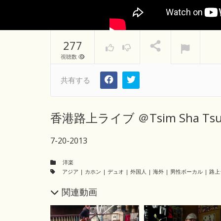
277
視聴数
共有する
香港路上ライブ ＠Tsim Sha Tsu
7-20-2013
洋楽
アジア
|
カホン
|
デュオ
|
外国人
|
海外
|
男性ボーカル
|
路上
関連動画