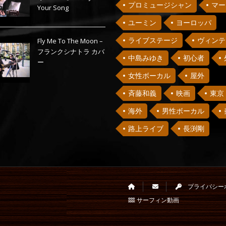
プロミュージシャン
マー
Your Song
ユーミン
ヨーロッパ
ライブステージ
ヴィンテ
Fly Me To The Moon –
フランクシナトラ カバ
中島みゆき
初心者
ー
女性ボーカル
屋外
斉藤和義
映画
東京
海外
男性ボーカル
路上ライブ
長渕剛
プライバシー
サーフィン動画