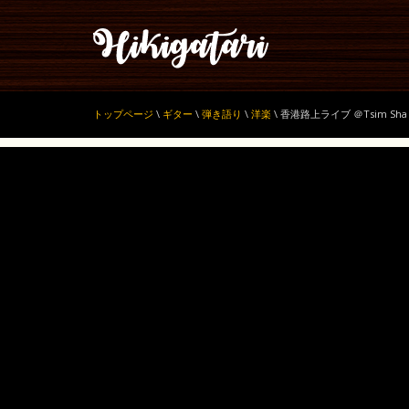
トップページ
\
ギター
\
弾き語り
\
洋楽
\
香港路上ライブ ＠Tsim Sha 