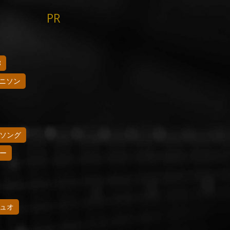
PR
8
ニソン
ソング
ー
ュオ