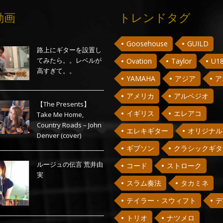
動画
トレンドタグ
Goosehouse
GUILD
路上にギターを設置し
てみたら。。レベルが
Ovation
Taylor
U1
高すぎて。。
YAMAHA
アジア
ア
アメリカ
アルペジオ
【The Presents】
イギリス
エレアコ
Take Me Home,
Country Roads – John
エレキギター
オリジナル
Denver (cover)
ギブソン
クラシックギタ
ルージュの伝言 荒井由
コード
ストローク
実
スラム奏法
タカミネ
テイラー・スウィフト
デ
トリオ
ナツメロ