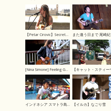
【Petar Cirovic】Secrets of Illuminati Running The World Revealed
[Nina Simone] Feeling Good カバー
インドネシア スマトラ島 路上 屋台前で
【イルカ】なごり雪