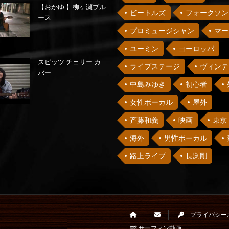
【おかゆ 】柳ヶ瀬ブル
ビートルズ
フォークソン
ース
プロミュージシャン
マー
ユーミン
ヨーロッパ
スピッツ チェリー カ
ライブステージ
ヴィンテ
バー
中島みゆき
初心者
女性ボーカル
屋外
斉藤和義
映画
東京
海外
男性ボーカル
路上ライブ
長渕剛
プライバシー
サーフィン動画