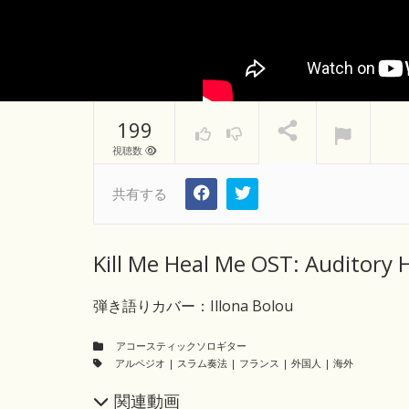
199
視聴数
共有する
Kill Me Heal Me OST: Auditory 
弾き語りカバー：Illona Bolou
アコースティックソロギター
アルペジオ
|
スラム奏法
|
フランス
|
外国人
|
海外
関連動画