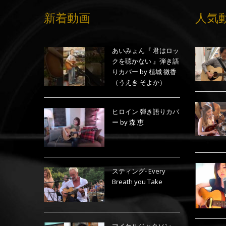
新着動画
人気
あいみょん『 君はロッ
クを聴かない 』弾き語
りカバー by 植城 微香
（うえき そよか）
ヒロイン 弾き語りカバ
ー by 森 恵
スティング- Every
Breath you Take
マイケルジャクソン –