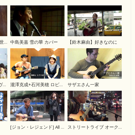
また逢う日まで 尾崎紀世彦
中島美嘉 雪の華 カバー
【鈴木麻由】好きなのに
【キャット・スティーヴンス】 Wild World
瀧澤克成+石河美穂 ロビンソン スピッツ cover
サザエさん一家
[ジョン・レジェンド] All Of Me – John Legend
ストリートライブ オークランド ニュージーランド