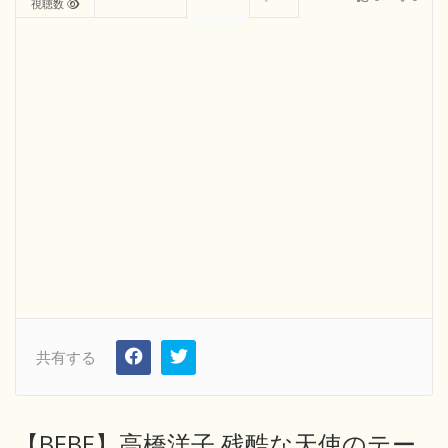
視聴数
共有する
【BEBE】高橋洋子 残酷な天使のテー