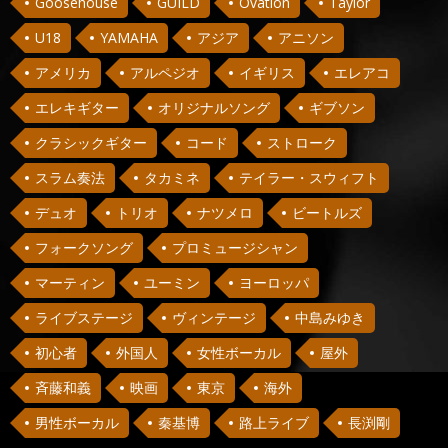
Goosehouse
GUILD
Ovation
Taylor
U18
YAMAHA
アジア
アニソン
アメリカ
アルペジオ
イギリス
エレアコ
エレキギター
オリジナルソング
ギブソン
クラシックギター
コード
ストローク
スラム奏法
タカミネ
テイラー・スウィフト
デュオ
トリオ
ナツメロ
ビートルズ
フォークソング
プロミュージシャン
マーティン
ユーミン
ヨーロッパ
ライブステージ
ヴィンテージ
中島みゆき
初心者
外国人
女性ボーカル
屋外
斉藤和義
映画
東京
海外
男性ボーカル
秦基博
路上ライブ
長渕剛