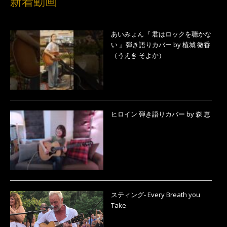
新着動画
あいみょん『 君はロックを聴かな
い 』弾き語りカバー by 植城 微香
（うえき そよか）
ヒロイン 弾き語りカバー by 森 恵
スティング- Every Breath you
Take