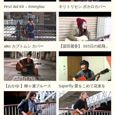
First Aid Kit – Emmylou
キリトリセン ボカロカバー
aiko カブトムシ カバー
【冨田麗香】 365日の紙飛行機 AKB48カバー
【おかゆ 】柳ヶ瀬ブルース
Superfly 愛をこめて花束を