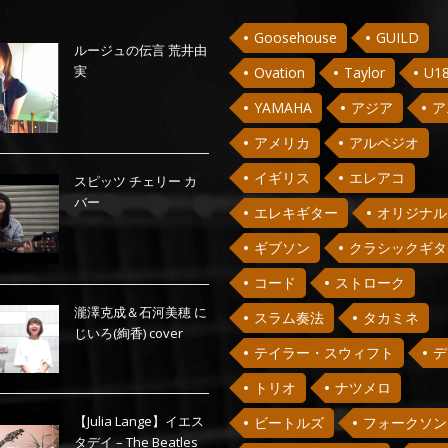
Goosehouse
GUILD
ルージュの伝言 荒井由
実
Ovation
Taylor
U1
YAMAHA
アジア
ア
アメリカ
アルペジオ
イギリス
エレアコ
スピッツ チェリー カ
バー
エレキギター
オリジナル
ギブソン
クラシックギタ
コード
ストローク
瀧澤克成＆石河美穂 に
スラム奏法
タカミネ
じいろ(絢香) cover
テイラー・スウィフト
デ
トリオ
ナツメロ
【Julia Lange】イエス
ビートルズ
フォークソン
タデイ – The Beatles