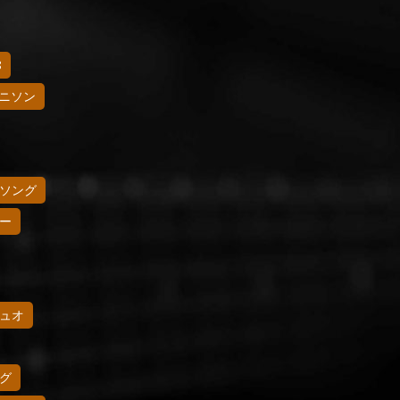
8
ニソン
ソング
ー
ュオ
グ