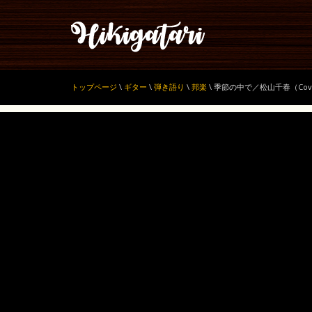
トップページ
\
ギター
\
弾き語り
\
邦楽
\
季節の中で／松山千春（Cov