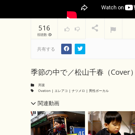
516
視聴数
共有する
季節の中で／松山千春（Cover
邦楽
Ovation
|
エレアコ
|
ナツメロ
|
男性ボーカル
関連動画