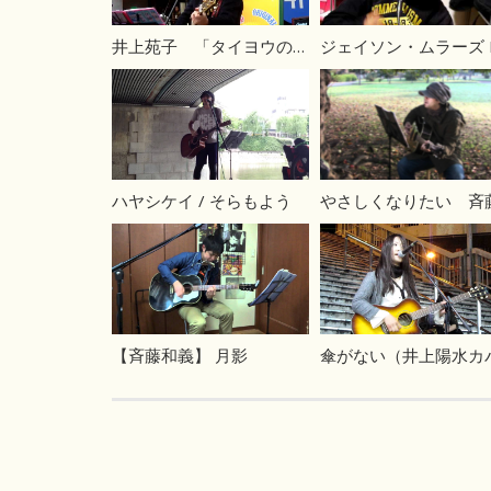
井上苑子 「タイヨウのうた」
ハヤシケイ / そらもよう
【斉藤和義】 月影