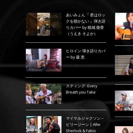
あいみょん『 君はロッ
クを聴かない 』弾き語
りカバー by 植城 微香
（うえき そよか）
ヒロイン 弾き語りカバ
ー by 森 恵
スティング- Every
Breath you Take
マイケルジャクソン –
ビリージーン | Allie
Sherlock & Fabio