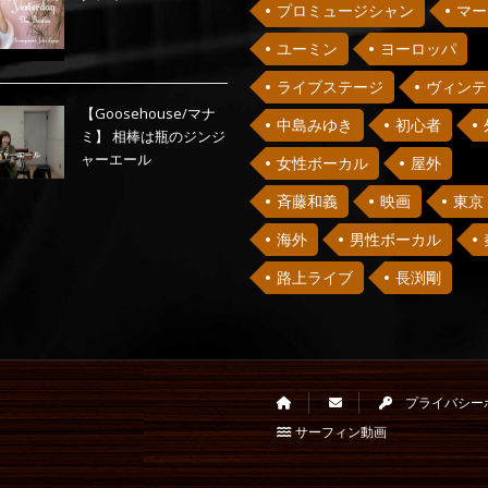
プロミュージシャン
マー
ユーミン
ヨーロッパ
ライブステージ
ヴィンテ
【Goosehouse/マナ
中島みゆき
初心者
ミ】 相棒は瓶のジンジ
ャーエール
女性ボーカル
屋外
斉藤和義
映画
東京
海外
男性ボーカル
路上ライブ
長渕剛
プライバシー
サーフィン動画