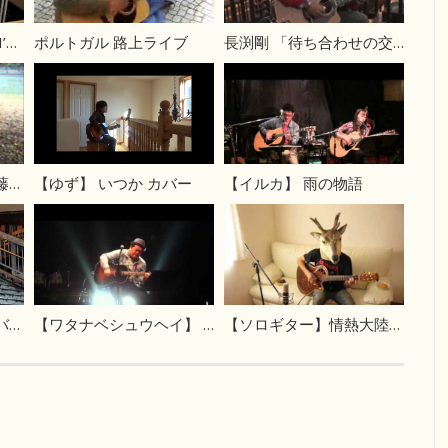
ジェイソン・ムラーズ I’m Yours ウクレレ
ポルトガル 路上ライブ
長渕剛 「待ち合わせの交差点」カバー 路上ライブ
やさしくなりたい 斉藤和義
【ゆず】 いつか カバー
【イルカ】 雨の物語
傘がない（井上陽水カバー）
【ワタナベシュウヘイ】 WonderfulWorld
【ソロギター】情熱大陸を弾いてみた