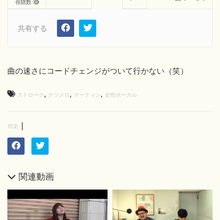
視聴数
共有する
曲の速さにコードチェンジがついて行かない（笑）
,
,
,
ストローク
ナツメロ
マーティン
女性ボーカル
|
邦楽
関連動画