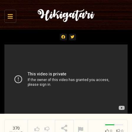
Toggle navigation
370
0
0