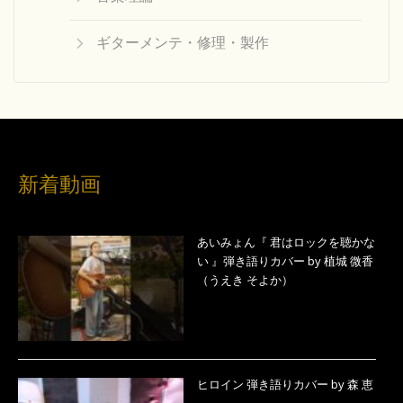
ギターメンテ・修理・製作
新着動画
あいみょん『 君はロックを聴かな
い 』弾き語りカバー by 植城 微香
（うえき そよか）
ヒロイン 弾き語りカバー by 森 恵