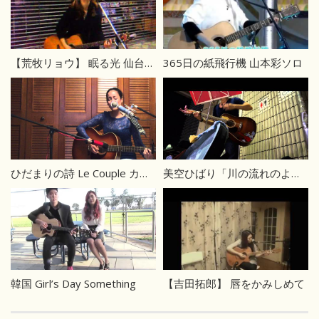
【荒牧リョウ】 眠る光 仙台路上ライブ
365日の紙飛行機 山本彩ソロ
ひだまりの詩 Le Couple カバー
美空ひばり「川の流れのように」
韓国 Girl’s Day Something
【吉田拓郎】 唇をかみしめて