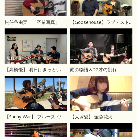
松任谷由実 「卒業写真」
【Goosehouse】ラブ・ストーリーは突然に／小田和正（Cover）ジョニー+マシュー
【高橋優】 明日はきっといい日になる（Cover）
雨の物語＆22才の別れ
【Sunny War】 ブルース ヴェニスビーチ
【大塚愛】 金魚花火