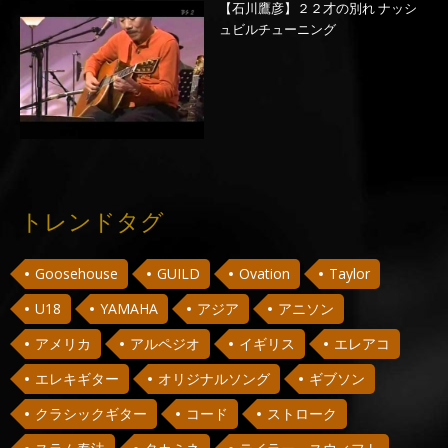
【石川鷹彦】２２才の別れ ナッシ
ュビルチューニング
トレンドタグ
Goosehouse
GUILD
Ovation
Taylor
U18
YAMAHA
アジア
アニソン
アメリカ
アルペジオ
イギリス
エレアコ
エレキギター
オリジナルソング
ギブソン
クラシックギター
コード
ストローク