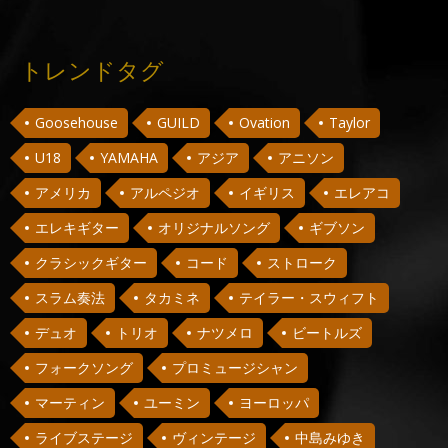
トレンドタグ
Goosehouse
GUILD
Ovation
Taylor
U18
YAMAHA
アジア
アニソン
アメリカ
アルペジオ
イギリス
エレアコ
エレキギター
オリジナルソング
ギブソン
クラシックギター
コード
ストローク
スラム奏法
タカミネ
テイラー・スウィフト
デュオ
トリオ
ナツメロ
ビートルズ
フォークソング
プロミュージシャン
マーティン
ユーミン
ヨーロッパ
ライブステージ
ヴィンテージ
中島みゆき