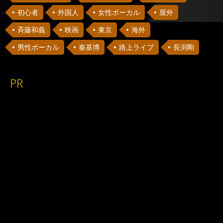
初心者
外国人
女性ボーカル
屋外
斉藤和義
映画
東京
海外
男性ボーカル
秦基博
路上ライブ
長渕剛
PR