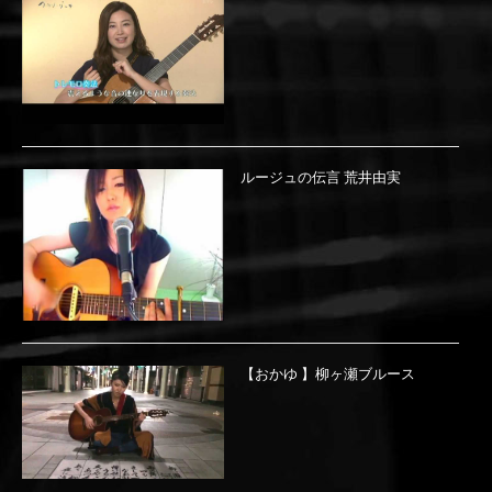
ルージュの伝言 荒井由実
【おかゆ 】柳ヶ瀬ブルース