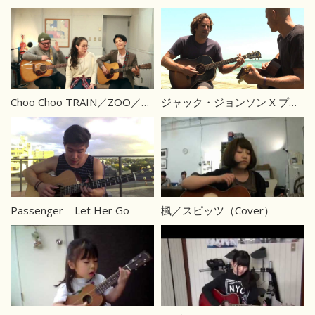
Choo Choo TRAIN／ZOO／EXILE（Cover）
ジャック・ジョンソン X プロサーファーレジェンド ケリー・スレーター ‘From Here To Now To You’
Passenger – Let Her Go
楓／スピッツ（Cover）