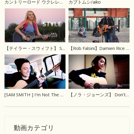
カントリーロード ウクレレ弾き語り
カブトムシ/aiko
【テイラー・スウィフト】 Style
【Rob Falsini】Damien Rice Delicate
[SAM SMITH ] I’m Not The Only One
【ノラ・ジョーンズ】 Don’t Know Why
動画カテゴリ