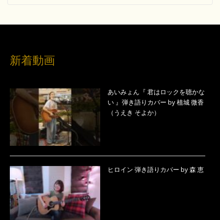
新着動画
あいみょん『 君はロックを聴かな
い 』弾き語りカバー by 植城 微香
（うえき そよか）
ヒロイン 弾き語りカバー by 森 恵