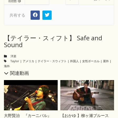
視聴数
共有する
【テイラー・スィフト】 Safe and
Sound
洋楽
Taylor
|
アメリカ
|
テイラー・スウィフト
|
外国人
|
女性ボーカル
|
屋外
|
海外
関連動画
大野賢治 『カーニバル』
【おかゆ 】柳ヶ瀬ブルース