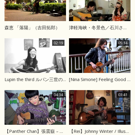
森恵 「落陽」（吉田拓郎）
津軽海峡・冬景色／石川さゆり（Cover）
02:19
05:14
Lupin the third ルパン三世のテーマ
[Nina Simone] Feeling Good カバー
04:34
03:41
【Panther Chan】張震嶽 – 思念是一種病 cover
【Rei】Johnny Winter / Illustrated woman カバー