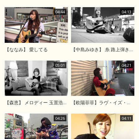
04:44
04:13
【ななみ】 愛してる
【中島みゆき】 糸 路上弾き語り
05:01
04:21
【森恵】 メロディー 玉置浩二 カバー
【欧陽菲菲】ラヴ・イズ・オーヴァー 高円寺路上ライヴ
04:26
04:11