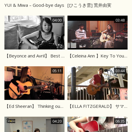
YUI & Miwa – Good-bye days
[ひこうき雲] 荒井由実
04:00
03:48
【Beyonce and Avril】 Best Thing I Never Had, Why Medley
【Celeina Ann 】Key To Your Heart feat.Matt Cab
05:11
03:44
【Ed Sheeran】 Thinking out loud
【ELLA FITZGERALD】 サマータイム
04:20
06:35