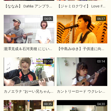
【ななみ】 Dahlia アンプラグド
【ジャミロクワイ】 Love Foolosophy
04:05
06:37
瀧澤克成＆石河美穂 にじいろ(絢香) cover
【中島みゆき】子供達に向けた 「ファイト！」
03:56
03:14
カノエラナ “おーい兄ちゃん” 後輩に偉そうに人生語ってんじゃねーよ！
カントリーロード ウクレレ弾き語り
03:35
04:30