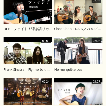
07:19
05:14
BEBE ファイト！弾き語りカバー
Choo Choo TRAIN／ZOO／EXILE（Cover）
03:03
06:08
Frank Sinatra – Fly me to the moon (Cover)
Ne me quitte pas
02:24
03:27