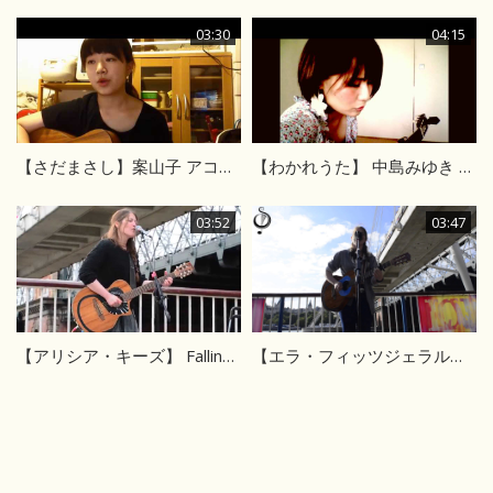
03:30
04:15
【さだまさし】案山子 アコギカバー
【わかれうた】 中島みゆき カバー
03:52
03:47
【アリシア・キーズ】 Falling – ALICIA KEYES
【エラ・フィッツジェラルド】サマータイム