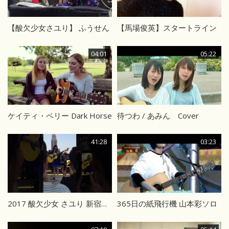
【酸欠少女さユり】 ふうせん
【馬場俊英】スタートライン
04:01
05:22
ケイティ・ペリー Dark Horse
待つわ / あみん Cover
41:28
03:23
2017 酸欠少女 さユり 新宿路上ライブ ＠新宿駅 Suicaのペンギン広場
365日の紙飛行機 山本彩ソロ