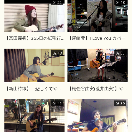
04:52
04:18
【冨田麗香】365日の紙飛行機 AKB48カバー ストリート弾き語り
【尾崎豊】I Love You カバー
02:18
02:53
【新山詩織】 悲しくてやりきれない カバー
【松任谷由実(荒井由実)】やさしさに包まれたら
04:41
03:39