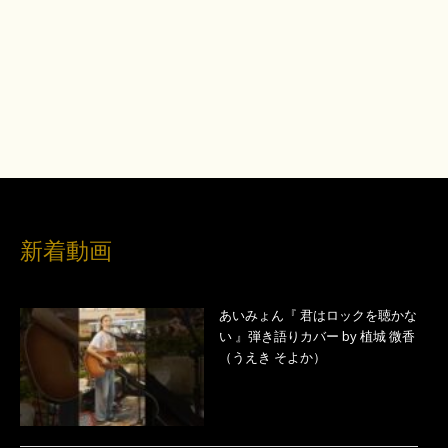
新着動画
あいみょん『 君はロックを聴かな
い 』弾き語りカバー by 植城 微香
（うえき そよか）