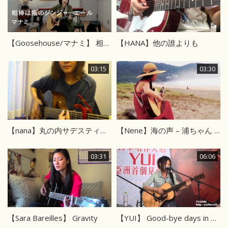
【Goosehouse/マナミ】 相棒は瓶のジンジャーエール
【HANA】他の誰よりも
03:15
03:30
【nana】丸の内サデスティック-椎名林檎
【Nene】海の声 – 浦ちゃん カバー
03:31
06:06
【Sara Bareilles】 Gravity
【YUI】 Good-bye days in 香港