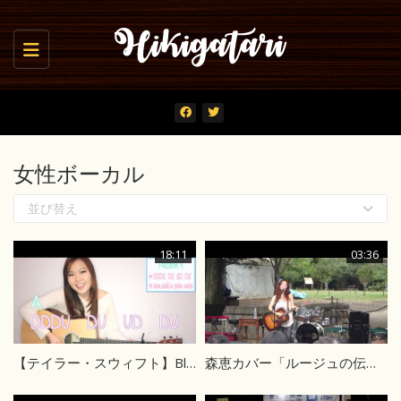
Toggle navigation
女性ボーカル
並び替え
18:11
03:36
【テイラー・スウィフト】Blank Space – Taylor Swift ギターレッスン コード
森恵カバー「ルージュの伝言」荒井由実