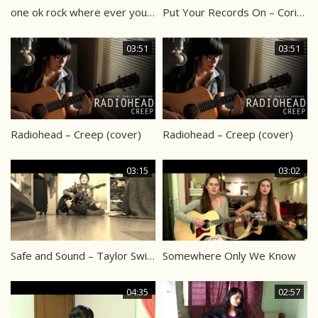
one ok rock where ever you are (cover)
Put Your Records On – Corinne Bailey Rae
03:51
03:51
Radiohead – Creep (cover)
Radiohead – Creep (cover)
03:15
03:02
Safe and Sound – Taylor Swift ft. The Civil Wars
Somewhere Only We Know
04:35
02:57