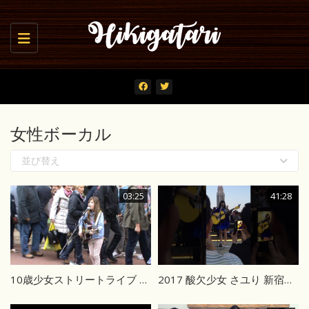
Toggle navigation
女性ボーカル
並び替え
03:25
41:28
10歳少女ストリートライブ Kelly Clarkson’s Already Gone
2017 酸欠少女 さユり 新宿路上ライブ ＠新宿駅 Suicaのペンギン広場