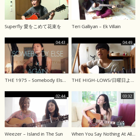
Superfly 愛をこめて花束を
Teri Galliyan – Ek Villain
04:43
04:49
THE 1975 – Somebody Else FETTY WAP – Again
THE HIGH-LOWS/日曜日よりの使者
02:44
03:32
Weezer – Island in The Sun
When You Say Nothing At All – Keith Whitley, Alison Krauss, Ronan Keating