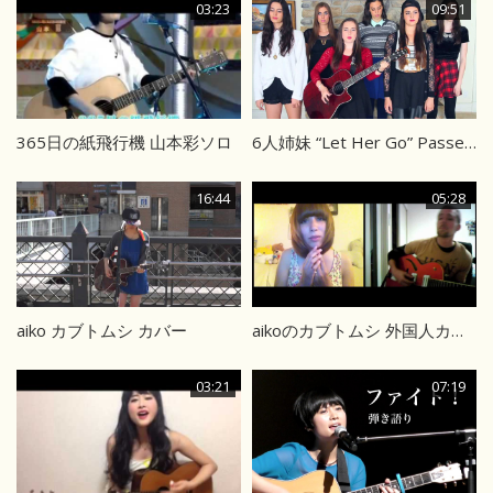
03:23
09:51
365日の紙飛行機 山本彩ソロ
6人姉妹 “Let Her Go” Passenger
16:44
05:28
aiko カブトムシ カバー
aikoのカブトムシ 外国人カバー
03:21
07:19