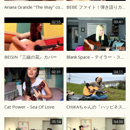
Ariana Grande “The Way” cover
BEBE ファイト！弾き語りカバー
02:55
03:41
BEGIN『三線の花』カバー
Blank Space – テイラー・スウィフト
02:31
04:11
Cat Power – Sea Of Love
CHiKAちゃんの「ハッピネス」
05:14
04:30