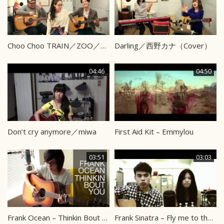
Choo Choo TRAIN／ZOO／EXILE（Cover）
Darling／西野カナ（Cover）
04:46
04:50
Don’t cry anymore／miwa
First Aid Kit – Emmylou
03:51
03:03
Frank Ocean – Thinkin Bout You
Frank Sinatra – Fly me to the moon (Cover)