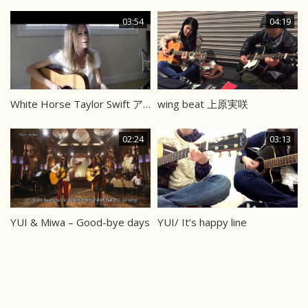
03:54
04:19
White Horse Taylor Swift アコギカバー
wing beat 上原実咲
02:24
03:13
YUI & Miwa – Good-bye days
YUI/ It’s happy line