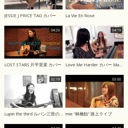
JESSIE J PRICE TAG カバー
La Vie En Rose
04:20
04:19
LOST STARS 片平里菜 カバー
Love Me Harder カバー Marie Digby and Ana Free
02:19
03:00
Lupin the third ルパン三世のテーマ
mie “林檎飴” 路上ライブ