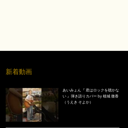
新着動画
あいみょん『 君はロックを聴かな
い 』弾き語りカバー by 植城 微香
（うえき そよか）